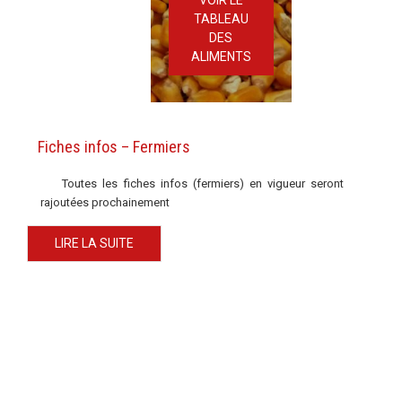
VOIR LE
TABLEAU
DES
ALIMENTS
Fiches infos – Fermiers
Ca
Toutes les fiches infos (fermiers) en vigueur seront
Po
rajoutées prochainement
bl
Ir
LIRE LA SUITE