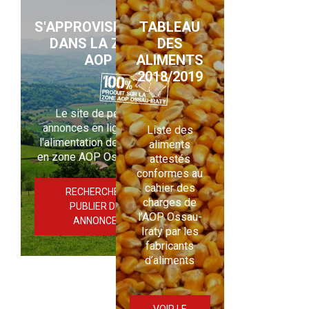
S'APPROVISIONNER
TABLEAU
DANS LA ZONE
DES
AOP
ALIMENTS
2018/2019
Le site de petites
annonces en ligne pour
Liste des
l'alimentation des brebis
aliments
en zone AOP Ossau-Iraty
attestés
conformes au
cahier des
RECHERCHER /
charges de
PUBLIER DES
l’AOP Ossau-
ANNONCES
Iraty par les
fabricants
d’aliments