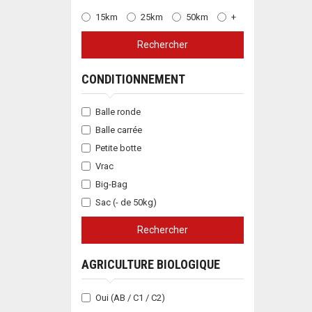
15km
25km
50km
+
Rechercher
CONDITIONNEMENT
Balle ronde
Balle carrée
Petite botte
Vrac
Big-Bag
Sac (- de 50kg)
Rechercher
AGRICULTURE BIOLOGIQUE
Oui (AB / C1 / C2)